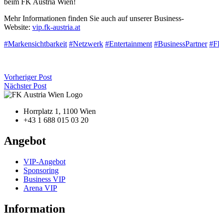
beim FK Austria Wien!
Mehr Informationen finden Sie auch auf unserer Business-
Website:
vip.fk-austria.at
#Markensichtbarkeit
#Netzwerk
#Entertainment
#BusinessPartner
#F
Vorheriger Post
Nächster Post
Horrplatz 1, 1100 Wien
+43 1 688 015 03 20
Angebot
VIP-Angebot
Sponsoring
Business VIP
Arena VIP
Information