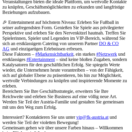
Veranstaltungen bieten die ideale Plattform, um wertvolle Kontakte
zu knüpfen, Geschäftsmöglichkeiten zu erkunden und langfristige
Beziehungen aufzubauen.
🎉 Entertainment auf höchstem Niveau: Erleben Sie Fußball in
seiner aufregendsten Form. Genießen Sie Spiele aus privilegierter
Perspektive und erleben Sie den Nervenkitzel hautnah. Treffen Sie
Spielerinnen, Spieler und Legenden im VIP-Bereich, während Sie
sich an erstklassigem Catering von unserem Partner
DO & CO
AG
und einzigartigen Erlebnissen erfreuen.
Diese Faktoren –
#Markensichtbarkeit
, ein starkes
#Netzwerk
und
erstklassiges
#Entertainment
– sind keine bloßen Zugaben, sondern
Katalysatoren für den geschäftlichen Erfolg. Sie spiegeln Werte
wieder, die Unternehmen heute vorantreiben – von der Fähigkeit,
sich auf globaler Ebene zu präsentieren, bis hin zur Möglichkeit,
wertvolle Verbindungen zu knüpfen und inspirierende Momente zu
erleben.
Bereichern Sie Ihre Geschäftsstrategie, erweitern Sie Ihre
Reichweite und erleben Sie Business auf eine völlig neue Art.
Werden Sie Teil der Austria-Familie und gestalten Sie gemeinsam
mit uns den Weg zum Erfolg.
Interessiert? Kontaktieren Sie uns unter
vip@fk-austria.at
und
werden Sie Teil der violetten Bewegung!
Gemeinsam gehen wir über unsere Farben hinaus – Willkommen