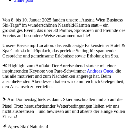
Share post
Von 8. bis 10. Januar 2025 fanden unsere „Austria Wien Business
Ski-Tage“ im wunderschönen Nassfeld/Kärnten statt – ein
großartiges Event, das über 30 Partner, Sponsoren und Freunde des
Vereins auf besondere Weise zusammenbrachte!
Unsere Basecamp-Location: das erstklassige Falkensteiner Hotel &
Spa Carinzia in Tröpolach, das perfekte Setting für spannende
Gespräche und gemeinsame Erlebnisse sowie Erholung im Spa.
📢 Highlight zum Auftakt: Der Anreiseabend startete mit einer
inspirierenden Keynote von Para-Schwimmer
Andreas Onea
, die
uns alle motiviert und zum Nachdenken angeregt hat. Beim
anschließenden Abendessen hatten wir dann reichlich Gelegenheit,
den Austausch zu vertiefen.
⛷️ Am Donnerstag hieß es dann: Skier anschnallen und ab auf die
Piste! Trotz herausfordernder Wetterbedingungen ließen wir uns
nicht ausbremsen – und bewiesen auf und abseits der Hänge vollen
Einsatz!
🎉 Apres-Ski? Natürlich!