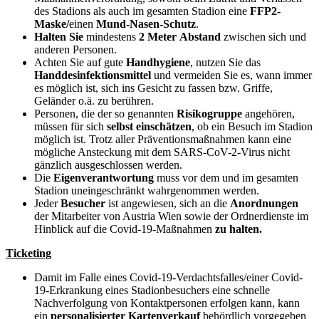
des Stadions als auch im gesamten Stadion eine
FFP2-
Maske/
einen
Mund-Nasen-Schutz
.
Halten Sie
mindestens
2 Meter
Abstand
zwischen sich und
anderen Personen.
Achten Sie auf gute
Handhygiene
, nutzen Sie das
Handdesinfektionsmittel
und vermeiden Sie es, wann immer
es möglich ist, sich ins Gesicht zu fassen bzw. Griffe,
Geländer o.ä. zu berühren.
Personen, die der so genannten
Risikogruppe
angehören,
müssen für sich
selbst einschätzen
, ob ein Besuch im Stadion
möglich ist. Trotz aller Präventionsmaßnahmen kann eine
mögliche Ansteckung mit dem SARS-CoV-2-Virus nicht
gänzlich ausgeschlossen werden.
Die
Eigenverantwortung
muss vor dem und im gesamten
Stadion uneingeschränkt wahrgenommen werden.
Jeder
Besucher
ist angewiesen, sich an die
Anordnungen
der Mitarbeiter von Austria Wien sowie der Ordnerdienste im
Hinblick auf die Covid-19-Maßnahmen
zu halten.
Ticketing
Damit im Falle eines Covid-19-Verdachtsfalles/einer Covid-
19-Erkrankung eines Stadionbesuchers eine schnelle
Nachverfolgung von Kontaktpersonen erfolgen kann, kann
ein
personalisierter Kartenverkauf
behördlich vorgegeben