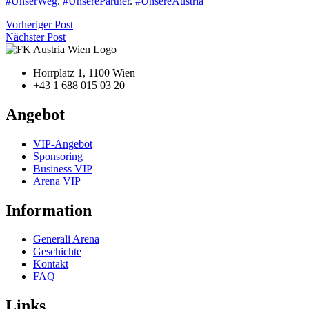
#UnserWeg
.
#UnserePartner
.
#UnsereAustria
Vorheriger Post
Nächster Post
Horrplatz 1, 1100 Wien
+43 1 688 015 03 20
Angebot
VIP-Angebot
Sponsoring
Business VIP
Arena VIP
Information
Generali Arena
Geschichte
Kontakt
FAQ
Links