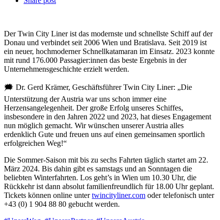
Share post
Der Twin City Liner ist das modernste und schnellste Schiff auf der
Donau und verbindet seit 2006 Wien und Bratislava. Seit 2019 ist
ein neuer, hochmoderner Schnellkatamaran im Einsatz. 2023 konnte
mit rund 176.000 Passagier:innen das beste Ergebnis in der
Unternehmensgeschichte erzielt werden.
🗯 Dr. Gerd Krämer, Geschäftsführer Twin City Liner: „Die
Unterstützung der Austria war uns schon immer eine
Herzensangelegenheit. Der große Erfolg unseres Schiffes,
insbesondere in den Jahren 2022 und 2023, hat dieses Engagement
nun möglich gemacht. Wir wünschen unserer Austria alles
erdenklich Gute und freuen uns auf einen gemeinsamen sportlich
erfolgreichen Weg!“
Die Sommer-Saison mit bis zu sechs Fahrten täglich startet am 22.
März 2024. Bis dahin gibt es samstags und an Sonntagen die
beliebten Winterfahrten. Los geht’s in Wien um 10.30 Uhr, die
Rückkehr ist dann absolut familienfreundlich für 18.00 Uhr geplant.
Tickets können online unter
twincityliner.com
oder telefonisch unter
+43 (0) 1 904 88 80 gebucht werden.