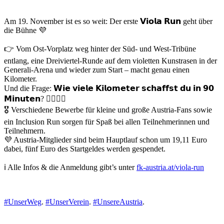
Am 19. November ist es so weit: Der erste 𝗩𝗶𝗼𝗹𝗮 𝗥𝘂𝗻 geht über
die Bühne 💜
👉 Vom Ost-Vorplatz weg hinter der Süd- und West-Tribüne
entlang, eine Dreiviertel-Runde auf dem violetten Kunstrasen in der
Generali-Arena und wieder zum Start – macht genau einen
Kilometer.
Und die Frage: 𝗪𝗶𝗲 𝘃𝗶𝗲𝗹𝗲 𝗞𝗶𝗹𝗼𝗺𝗲𝘁𝗲𝗿 𝘀𝗰𝗵𝗮𝗳𝗳𝘀𝘁 𝗱𝘂 𝗶𝗻 𝟵𝟬
𝗠𝗶𝗻𝘂𝘁𝗲𝗻? 🏃‍♀️🏃‍♂️
🎖️ Verschiedene Bewerbe für kleine und große Austria-Fans sowie
ein Inclusion Run sorgen für Spaß bei allen Teilnehmerinnen und
Teilnehmern.
💜 Austria-Mitglieder sind beim Hauptlauf schon um 19,11 Euro
dabei, fünf Euro des Startgeldes werden gespendet.
ℹ️ Alle Infos & die Anmeldung gibt’s unter
fk-austria.at/viola-run
#UnserWeg
.
#UnserVerein
.
#UnsereAustria
.