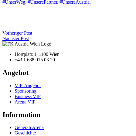
#UnserWeg
.
#UnserePartner
.
#UnsereAustria
.
Vorheriger Post
Nächster Post
Horrplatz 1, 1100 Wien
+43 1 688 015 03 20
Angebot
VIP-Angebot
Sponsoring
Business VIP
Arena VIP
Information
Generali Arena
Geschichte