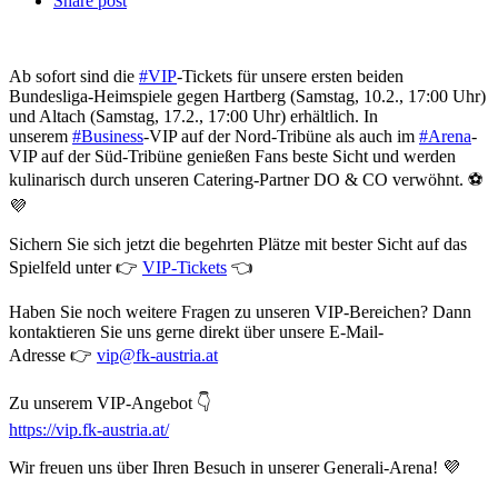
Share post
Ab sofort sind die
#VIP
-Tickets für unsere ersten beiden
Bundesliga-Heimspiele gegen Hartberg (Samstag, 10.2., 17:00 Uhr)
und Altach (Samstag, 17.2., 17:00 Uhr) erhältlich. In
unserem
#Business
-VIP auf der Nord-Tribüne als auch im
#Arena
-
VIP auf der Süd-Tribüne genießen Fans beste Sicht und werden
kulinarisch durch unseren Catering-Partner DO & CO verwöhnt. ⚽
💜
Sichern Sie sich jetzt die begehrten Plätze mit bester Sicht auf das
Spielfeld unter 👉
VIP-Tickets
👈
Haben Sie noch weitere Fragen zu unseren VIP-Bereichen? Dann
kontaktieren Sie uns gerne direkt über unsere E-Mail-
Adresse 👉
vip@fk-austria.at
Zu unserem VIP-Angebot 👇
https://vip.fk-austria.at/
Wir freuen uns über Ihren Besuch in unserer Generali-Arena! 💜