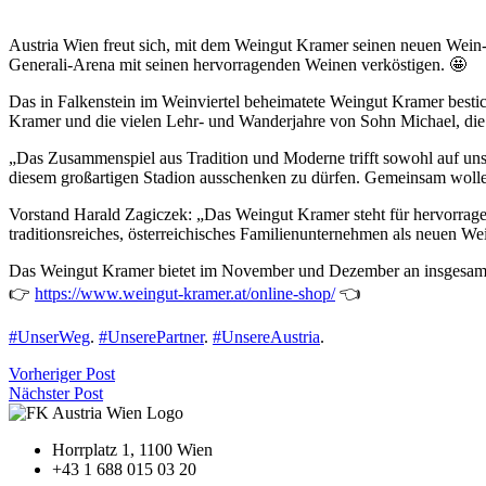
Austria Wien freut sich, mit dem Weingut Kramer seinen neuen Wein-P
Generali-Arena mit seinen hervorragenden Weinen verköstigen. 🤩
Das in Falkenstein im Weinviertel beheimatete Weingut Kramer bestich
Kramer und die vielen Lehr- und Wanderjahre von Sohn Michael, die i
„Das Zusammenspiel aus Tradition und Moderne trifft sowohl auf unse
diesem großartigen Stadion ausschenken zu dürfen. Gemeinsam wollen 
Vorstand Harald Zagiczek: „Das Weingut Kramer steht für hervorragend
traditionsreiches, österreichisches Familienunternehmen als neuen Wei
Das Weingut Kramer bietet im November und Dezember an insgesamt el
👉
https://www.weingut-kramer.at/online-shop/
👈
#UnserWeg
.
#UnserePartner
.
#UnsereAustria
.
Vorheriger Post
Nächster Post
Horrplatz 1, 1100 Wien
+43 1 688 015 03 20